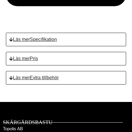
Takfärg
Specifikation
Pris
Extra tillbehör
Längt
SKÄRGÅRDSBASTU
Topolis AB