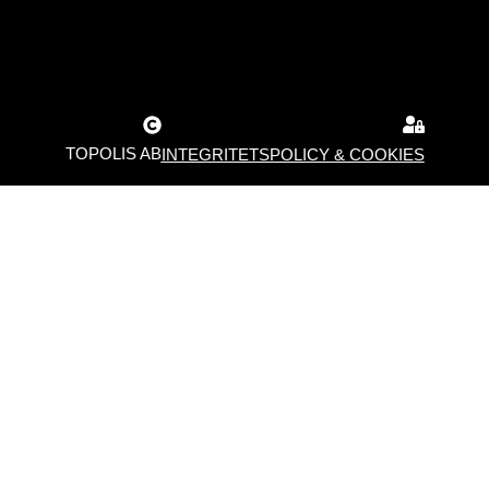
Ryggstöd
(+
400,00
kr
)
✓
Kaminskydd harvia (WL 450)
(+
2900,00
kr
)
TOPOLIS AB
INTEGRITETSPOLICY & COOKIES
✓
Extra förlängning till skorsten 1m.
(+
600,00
kr
)
✓
El-installation med Led belysning under
bastulavar
(+
2500,00
kr
)
✓
Panoramafönster (halv)
(+
4000,00
kr
)