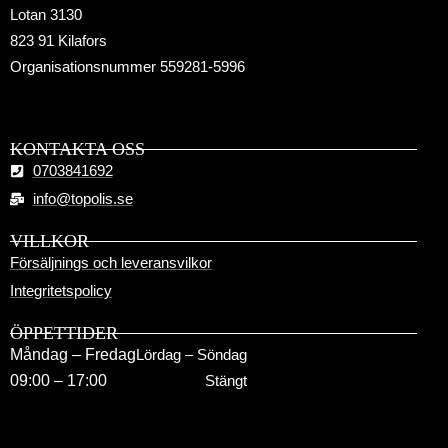
Lotan 3130
2x2.4
2.5x2.4
3x2.4
823 91 Kilafors
Organisationsnummer 559281-5996
3.5x2.4
4x2.4
4.5x2.4
KONTAKTA OSS
0703841692
info@topolis.se
5x2.4
VILLKOR
Försäljnings och leveransvilkor
Integritetspolicy
Extra Tillbelhör
ÖPPETTIDER
Måndag – Fredag
Lördag – Söndag
✓
27 liters vattenbehållare
(+
2600,00
kr
)
09:00 – 17:00
Stängt
✓