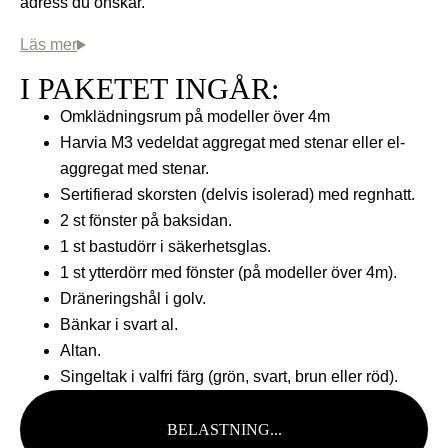
adress du önskar.
I PAKETET INGÅR:
Omklädningsrum på modeller över 4m
Harvia M3 vedeldat aggregat med stenar eller el-
aggregat med stenar.
Sertifierad skorsten (delvis isolerad) med regnhatt.
2 st fönster på baksidan.
1 st bastudörr i säkerhetsglas.
1 st ytterdörr med fönster (på modeller över 4m).
Dräneringshål i golv.
Bänkar i svart al.
Altan.
Singeltak i valfri färg (grön, svart, brun eller röd).
BELASTNING...