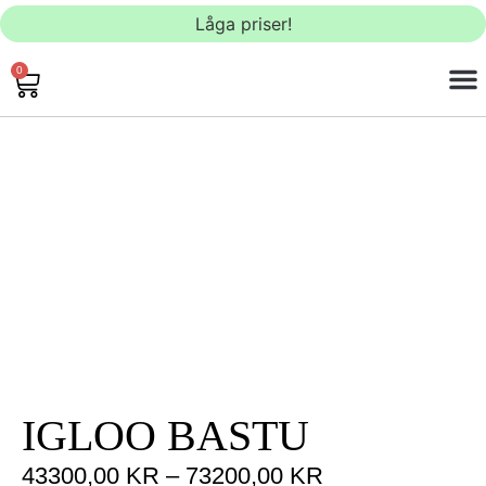
Låga priser!
0
BAS
IGLOO BASTU​
43300,00
KR
–
73200,00
KR